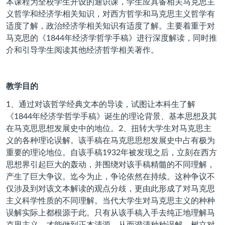
本课程为全校学生开设的通识课，学生应具备相关马克思主
义哲学和经济学相关知识，对西方哲学和马克思主义哲学有
适度了解，政治经济学相关知识有适度了解。主要着重于对
马克思的《
1844
年经济学哲学手稿》进行深度解读，同时推
介和引导学生阅读其他经济哲学相关著作。
教学目的
1、通过对该哲学经典文本的导读，试图让本科生了解
《
1844
年经济学哲学手稿》诞生的理论背景、基本思想及其
在马克思思想发展史中的地位。
2
、扭转大学生对马克思主
义的各种理论误解。该手稿在马克思思想发展史中占有极为
重要的理论地位。自该手稿
1932
年被发现之后，立刻在西方
思想界引起巨大的轰动，并围绕对该手稿精髓的不同理解，
产生了巨大争议。迄今为止，争论依然在持续。这种争议不
仅涉及到对该文本解读的观点分歧，更由此形成了对马克思
主义科学性质的不同理解。当代大学生对马克思主义的种种
误解实际上都根源于此。只有从该手稿入手去纯正地理解马