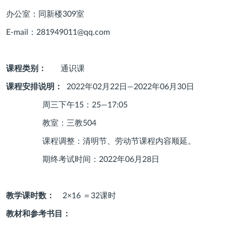
办公室：同新楼
309
室
E-mail：
281949011@qq.com
课程类别：
通识课
课程安排说明：
2022年
02
月
22
日—
2022
年
06
月
30
日
周三下午
15
：
25
—
17:05
教室：三教
504
课程调整：清明节、劳动节课程内容顺延。
期终考试时间：
2022
年
06
月
28
日
教学课时数：
2×
16
＝
32
课时
教材和参考书目：