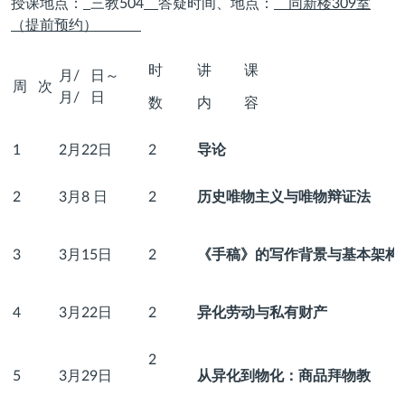
授课地点：
三教
504
答疑时间、地点：
同新楼
309
室
（提前预约）
时
讲 课
月/ 日～
周 次
月/ 日
数
内 容
1
2月22日
2
导论
2
3月8 日
2
历史唯物主义与唯物辩证法
3
3月15日
2
《手稿》的写作背景与基本架构
4
3月22日
2
异化劳动与私有财产
2
5
3月29日
从异化到物化：商品拜物教