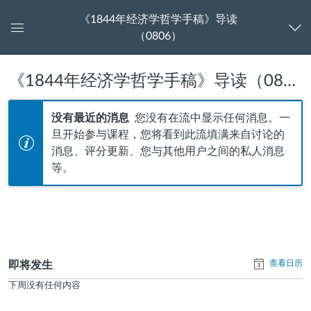
《1844年经济学哲学手稿》导读
（0806）
控
制
面
《1844年经济学哲学手稿》导读（0806） 中的最近活动
《1844
板
年
没有最近的消息
您没有在流中显示任何消息。一
旦开始参与课程，您将看到此流填满来自讨论的
经
信
消息、评分更新、您与其他用户之间的私人消息
息
等。
济
学
哲
学
查看日历
即将发生
下周没有任何内容
手