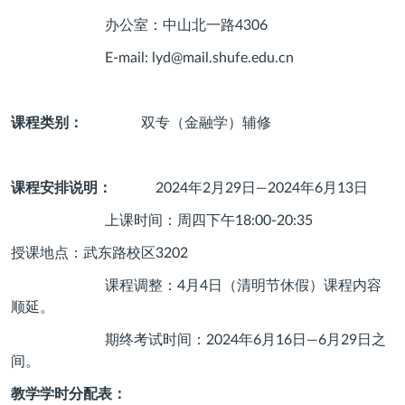
办公室：中山北一路
4306
E-mail: lyd@mail.shufe.edu.cn
课程类别：
双专（金融学）辅修
课程安排说明：
2024
年
2
月
29
日—
2024
年
6
月
13
日
上课时间：周四下午
18:00-20:35
授课地点：武东路校区
3202
课程调整：
4
月
4
日（清明节休假）课程内容
顺延。
期终考试时间：
2024
年
6
月
16
日—
6
月
29
日之
间。
教学学时分配表：