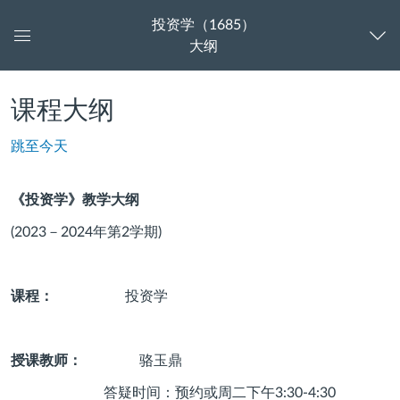
投资学（1685）
大纲
控
制
面
板
课程大纲
跳至今天
《投资学》教学大纲
(2023
－
2024
年第
2
学期
)
课程：
投资学
授课教师：
骆玉鼎
答疑时间：预约或周二下午
3:30-4:30