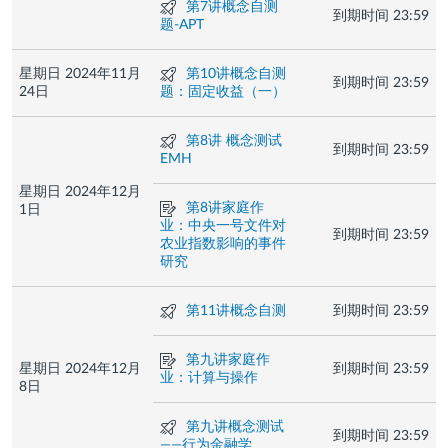
测
第7讲概念自测
到期时间
23:59
验
题-APT
测
星期日 2024年11月
第10讲概念自测
到期时间
23:59
验
24日
题：固定收益（一）
测
第8讲 概念测试
到期时间
23:59
验
EMH
星期日 2024年12月
作
第8讲家庭作
1日
业
业：中央一号文件对
到期时间
23:59
农业指数影响的事件
研究
测
第11讲概念自测
到期时间
23:59
验
作
第九讲家庭作
星期日 2024年12月
到期时间
23:59
业
业：计算与操作
8日
测
第九讲概念测试
到期时间
23:59
验
——行为金融学