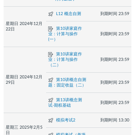
测
L12 概念自测
到期时间
23:59
验
星期日 2024年12月
作
第10讲家庭作
22日
业
业：计算与操作
到期时间
23:59
(一）
作
第10讲家庭作
业
业：计算与操作
到期时间
23:59
（二）
星期日 2024年12月
测
第10讲概念自测
29日
到期时间
23:59
验
题：固定收益（二）
测
第13讲概念测
到期时间
23:59
验
试-期权基础
测
模拟考试2
到期时间
13:30
验
星期三 2025年2月5
日
测